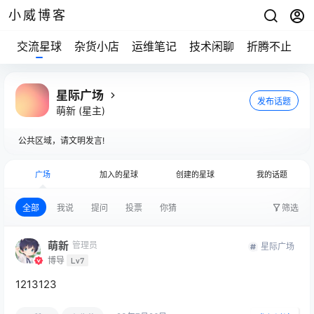
小威博客
交流星球
杂货小店
运维笔记
技术闲聊
折腾不止
星际广场
发布话题
萌新
(星主)
公共区域，请文明发言!
广场
加入的星球
创建的星球
我的话题
全部
我说
提问
投票
你猜
筛选
萌新
管理员
星际广场
博导
Lv7
1213123