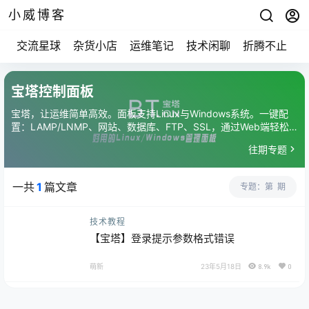
小威博客
交流星球
杂货小店
运维笔记
技术闲聊
折腾不止
宝塔控制面板
宝塔，让运维简单高效。面板支持Linux与Windows系统。一键配
置：LAMP/LNMP、网站、数据库、FTP、SSL，通过Web端轻松
管理服务器。
往期专题
一共
1
篇文章
专题：第
期
技术教程
【宝塔】登录提示参数格式错误
萌新
23年5月18日
8.9k
0