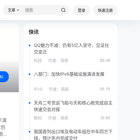
文章
登录
快速注册
快讯
QQ魅力不减：仍有5亿人坚守，见证社
交变迁
科技
作者：
萌新
00:48
八部门：加快IPv6基础设施演进发展
料
IPV6
作者：
萌新
09:19
天舟二号货运飞船与天和核心舱完成自主
快速交会对接
数码
作者：
萌新
10:50
术演
术创
我国首列出口埃及电动车组在中车四方下
新方
线，预计年内完成交付