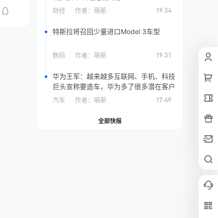
财经
作者：
萌新
19:34
特斯拉将召回少量进口Model 3车型
数码
作者：
萌新
19:31
华为王军：越来越多互联网、手机、科技
巨头宣称要造车，华为多了很多潜在客户
汽车
作者：
萌新
17:49
全部快报