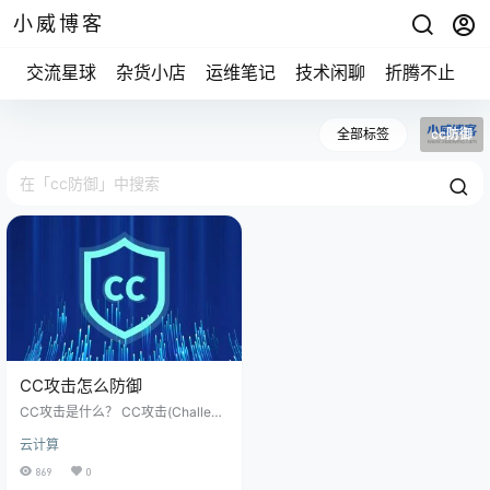
小威博客
交流星球
杂货小店
运维笔记
技术闲聊
折腾不止
全部标签
cc防御
CC攻击怎么防御
CC攻击是什么？ CC攻击(Challeng
eCoHapsar)是DDOS攻击的常见类
云计算
型。 攻击者控制一些主机不断向对
方服务器发送大量数据包，导致服
869
0
务器资源耗尽，直到停机崩溃。 CC