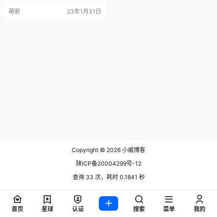
攻击主要针对WEB服务器发送大量
萌新
23年1月31日
并发请求，重点关注应用程序中消
耗资源的功能，占用大量系统资
源。 CC攻击技术含量和成本较低，
只要有几百个IP，每个IP都有几个过
程，可以有成千上万的并发请求，
很容易耗尽被攻击的目标服务…
Copyright © 2026
小威博客
陕ICP备20004299号-12
查询 33 次，耗时 0.1841 秒
首页
星球
认证
搜索
菜单
我的