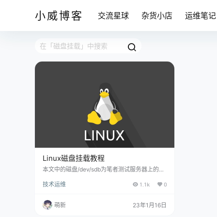
小威博客
交流星球
杂货小店
运维笔记
Linux磁盘挂载教程
本文中的磁盘/dev/sdb为笔者测试服务器上的命
名，在您的服务器中可能是/dev/xdb、/dev/vd
技术运维
1.1k
0
b、/dev/xvdb等等 请根据实际情况进行修改 1、
创建挂载目录（www为宝塔默认安装目录），
当然也可以把www目录替换成其它目录，比如h
萌新
23年1月16日
ome mkdir -p /www 2、确认是否没有分区的磁
盘，如下图，没有分区的磁盘是/dev/sdb，在您