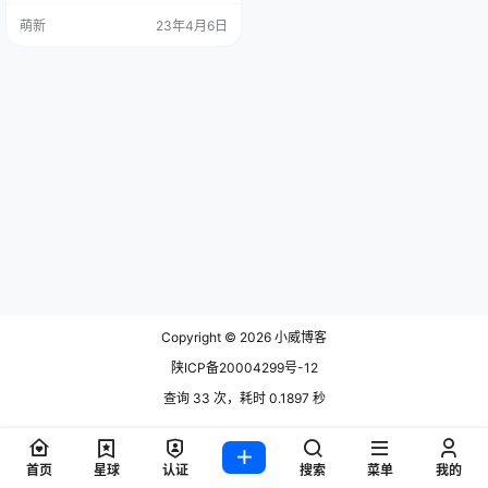
sudo apt-get update sudo apt-get
萌新
23年4月6日
install curl 这将更新软件包列表并
安装 curl 软件包。安装完成后，你
应该能够正常运…
Copyright © 2026
小威博客
陕ICP备20004299号-12
查询 33 次，耗时 0.1897 秒
首页
星球
认证
搜索
菜单
我的