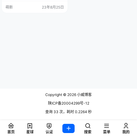
社区 WAF 项目：雷池。在 GitHub
萌新
23年8月25日
发布三个多月就斩获了 3K Star。
官网:https://waf-ce.chaitin.cn/ Git
Hub:https://github.com/chaitin/saf
eline 1.什么是WAF…
Copyright © 2026
小威博客
陕ICP备20004299号-12
查询 33 次，耗时 0.2264 秒
首页
星球
认证
搜索
菜单
我的