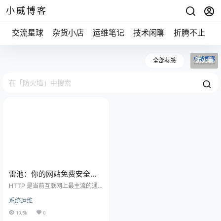
小威博客
交流星球
杂货小店
运维笔记
技术闲聊
折腾不止
全部标签
防火墙
雷池：你的网站免费安全卫
士
HTTP 是当前互联网上最主流的通
信协议，大到企业小到个人，可以
系统运维
使用建站工具轻松搭建一个新的网
站。今天推荐给大家的就是这样一
10.5k
0
款网站防护工具，一款广受好评的