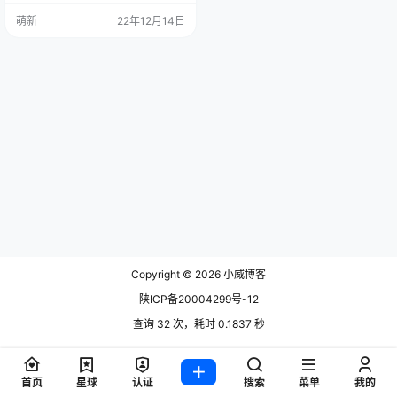
写速度的测试，根据以往的经验，
萌新
22年12月14日
像谷歌云服务器、亚马逊服务器
等，IO读写速度都比较低，而SSD
在IO方面表现出色。另外，国外的V
PS主机的速度很大程度上取决于线
路的好坏，并且晚上和白天的测试
速度会差别比较大。 高性价比和便
宜的VPS/云服…
Copyright © 2026
小威博客
陕ICP备20004299号-12
查询 32 次，耗时 0.1837 秒
首页
星球
认证
搜索
菜单
我的