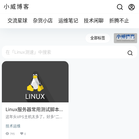
小威博客
交流星球
杂货小店
运维笔记
技术闲聊
折腾不止
全部标签
Linux测速
Linux服务器常用测试脚本
(硬件信息/路由等)
这年头VPS主机太多了，好多“二手”
VPS开始横行其道，让人真假莫
技术运维
辨，想要购买某一个VPS主机，一
般是先要看看这家的VPS主机的评
795
0
测数据。 需要提醒的是，关于IO读