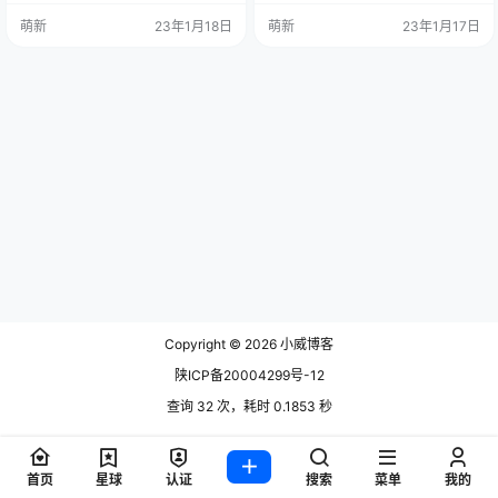
分区，挂载工具会直接跳过NTFS分
您的服务器之前安装过Windows系
萌新
23年1月18日
萌新
23年1月17日
区 4：若您的磁盘已分区，且未挂
统，数据盘为windwos分区，为了
载，工具会自动将分区挂载到/home
你的数据安全，请手动挂载，本脚
5：若您的磁盘是新磁盘，工具会自
本不执行任何操作。 4：若您的磁盘
动分区并格式化成ext4文件系统 6：
是新磁盘，工具会自动分区并格式
本工具只自动挂载一个分区，若您…
化成ext4文件系统 6：本工具只自动
挂载一个分区…
Copyright © 2026
小威博客
陕ICP备20004299号-12
查询 32 次，耗时 0.1853 秒
首页
星球
认证
搜索
菜单
我的