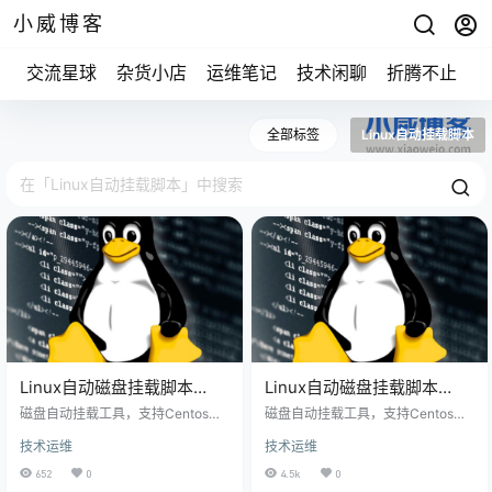
小威博客
交流星球
杂货小店
运维笔记
技术闲聊
折腾不止
全部标签
Linux自动挂载脚本
Linux自动磁盘挂载脚本
Linux自动磁盘挂载脚本
Home版
WWW版(宝塔)
磁盘自动挂载工具，支持Centos、
磁盘自动挂载工具，支持Centos、
Ubuntu、Debian、Fedora 说明：
Ubuntu、Debian 说明： 1：本工具
技术运维
技术运维
1：本工具默认将数据盘挂载到/hom
默认将数据盘挂载到/www目录 2：
e目录 3：若您的服务器之前安装过
若您的磁盘已分区，且未挂载，工
652
0
4.5k
0
Windows系统，需要手动删除NTFS
具会自动将分区挂载到/www 3：若