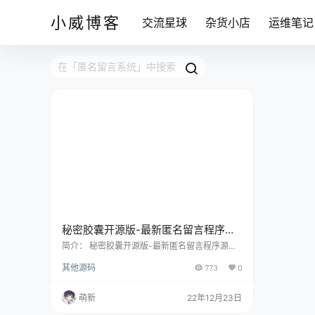
小威博客
交流星球
杂货小店
运维笔记
秘密胶囊开源版-最新匿名留言程序源
码
简介： 秘密胶囊开源版-最新匿名留言程序源码
秘密胶囊程序由Pings原创，所有代码均为手动
其他源码
773
0
编写。 本项目是秘密胶囊项目的最初版本，所有
源码均未加密，各位有基础的自寻二开。 本次开
源的1.0版本只实现了写留言，查留言。 图片：
萌新
22年12月23日