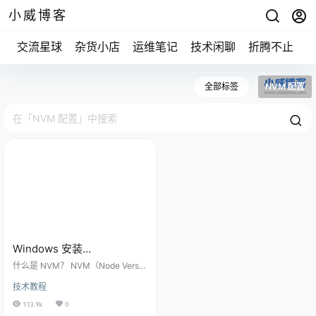
小威博客
交流星球
杂货小店
运维笔记
技术闲聊
折腾不止
全部标签
NVM 配置
Windows 安装
NVM（Node.js 版本管理工
什么是 NVM？ NVM（Node Versio
具）教程与配置方法
n Manager）是一个工具，用于管
技术教程
理和切换不同版本的 Node.js。在开
发过程中，我们可能会遇到不同项
113.9k
0
目依赖不同版本 Node.js 的情况，N