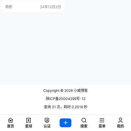
VM 提供了一个便捷的解决方案。它
萌新
24年12月3日
不仅可以帮助你安装和卸载 Node.js
版本，还可以轻松切换版本，避免
不同版本间的兼容性问题。 一、安
装与配置 NVM 1. 下载 NVM 安装包
首先，你需要下载 …
Copyright © 2026
小威博客
陕ICP备20004299号-12
查询 31 次，耗时 0.2016 秒
首页
星球
认证
搜索
菜单
我的