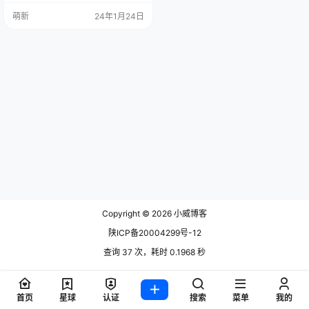
以 root 用户身份创建 Steam 用户：
萌新
24年1月24日
sudo useradd -m steam sudo pass
wd steam usermod -G sudo steam
切换steam用户并进入其主文件夹：
sud…
Copyright © 2026
小威博客
陕ICP备20004299号-12
查询 37 次，耗时 0.1968 秒
首页
星球
认证
搜索
菜单
我的