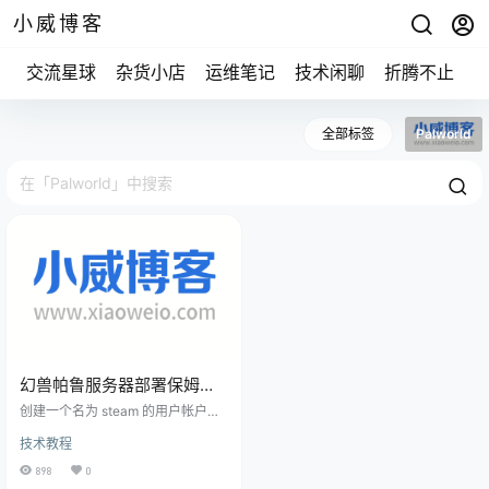
小威博客
交流星球
杂货小店
运维笔记
技术闲聊
折腾不止
全部标签
Palworld
幻兽帕鲁服务器部署保姆级
教程
创建一个名为 steam 的用户帐户以
安全地运行 SteamCMD，将其与操
技术教程
作系统的其余部分隔离开来。 不要
在以 root 用户身份运行时运行Stea
898
0
mCMD。这样做会带来安全风险。