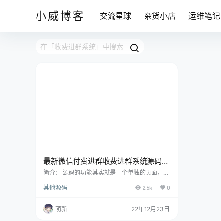
小威博客
交流星球
杂货小店
运维笔记
最新微信付费进群收费进群系统源码
底部会显示价格（可自定义）入群
简介： 源码的功能其实就是一个单独的页面，在
上面你可以在后台自定义你的内容，底部会显示
其他源码
2.6k
0
9.9（可自定义）入群。当然也可以加价，也可
以换别的，不只是进群。 还可以修改付费获得某
项资源，搭建自己集思广益啦，搭建起来知识工
萌新
22年12月23日
具，里面的内容才是内核，运营起来才是王道，
大家好好运用这个工具吧！ 准备工作:服务器+域