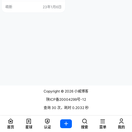
的安全，任何网络服务都可以用这
萌新
23年1月6日
个协议来加密。 [TOC] 1.1 SSH 是
什么 历史上，网络主机之间的通信
是不加密的，属于明文通信。这使
得通信很不安全，一个典型的例子
就是服务器登录。登录远程服务器
的时候，需要将用户输入的…
Copyright © 2026
小威博客
陕ICP备20004299号-12
查询 30 次，耗时 0.2032 秒
首页
星球
认证
搜索
菜单
我的