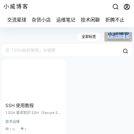
小威博客
交流星球
杂货小店
运维笔记
技术闲聊
折腾不止
全部标签
SSH如何使用
SSH 使用教程
1.SSH 基本知识 SSH（Secure She
ll 的缩写）是一种网络协议，用于加
技术运维
密两台计算机之间的通信，并且支
持各种身份验证机制。 实务中，它
1.3k
0
主要用于保证远程登录和远程通信