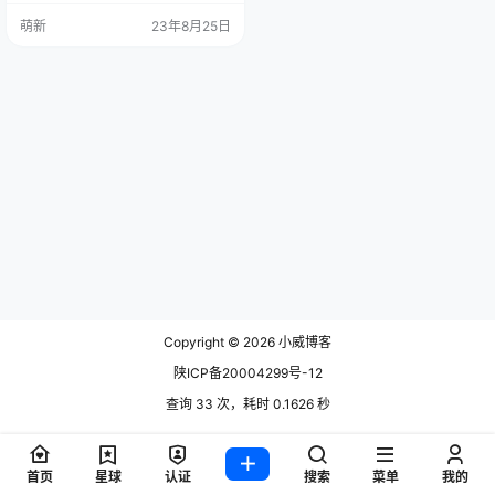
社区 WAF 项目：雷池。在 GitHub
萌新
23年8月25日
发布三个多月就斩获了 3K Star。
官网:https://waf-ce.chaitin.cn/ Git
Hub:https://github.com/chaitin/saf
eline 1.什么是WAF…
Copyright © 2026
小威博客
陕ICP备20004299号-12
查询 33 次，耗时 0.1626 秒
首页
星球
认证
搜索
菜单
我的