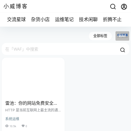
小威博客
交流星球
杂货小店
运维笔记
技术闲聊
折腾不止
全部标签
WAF
雷池：你的网站免费安全卫
士
HTTP 是当前互联网上最主流的通
信协议，大到企业小到个人，可以
系统运维
使用建站工具轻松搭建一个新的网
站。今天推荐给大家的就是这样一
10.5k
0
款网站防护工具，一款广受好评的