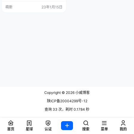
后上传至你的服务器 3、设置运行目
萌新
23年1月15日
录为public，伪静态选择thinkphp
4、配置完成后，访问你的首页，即
可开始安装。 5、安装完成后，后台
地址是：http://你的域名/admin 图
片：
Copyright © 2026
小威博客
陕ICP备20004299号-12
查询 33 次，耗时 0.1784 秒
首页
星球
认证
搜索
菜单
我的