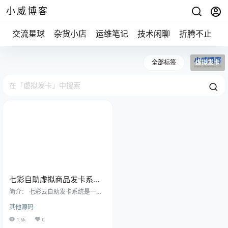
小威博客
交流星球
杂货小店
运维笔记
技术闲聊
折腾不止
全部标签
虚拟发卡
七彩自助虚拟商品发卡系统
模板源码
简介： 七彩云自助发卡系统是一款
基于PHP+MySQL开发的虚拟商品
其他源码
发卡系统 安装教程： 1、不支持虚
拟主机，需服务器 2、php>=7.4，
1.6k
0
MySQL版本>=5.63、下载源码，然