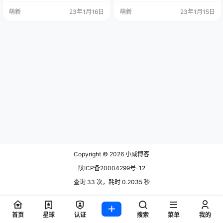
fh系统(自带接口) 2.新增模板 3.修复
ion / { if (!-e $request_filename) { r
萌新
23年1月16日
萌新
23年1月15日
原版美化模板ip地址获取 4.细微美
ewrite ^(.*)$ /index.php?s=$1 last;
化 安装教程： 1.上传源码解压 2.设
break; } } 图片：
置大于7.1的php版本 3.设置伪静态t
hinkphp 4.访问域名安装 5.配置/ep
ay/config.ph…
Copyright © 2026
小威博客
陕ICP备20004299号-12
查询 33 次，耗时 0.2035 秒
首页
星球
认证
搜索
菜单
我的