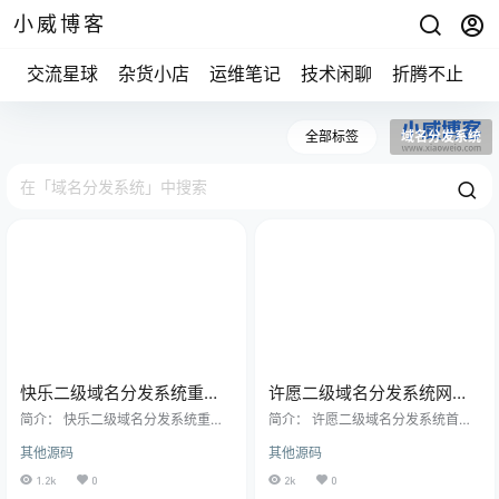
小威博客
交流星球
杂货小店
运维笔记
技术闲聊
折腾不止
全部标签
域名分发系统
快乐二级域名分发系统重置
许愿二级域名分发系统网站
版v1.7源码
源码
简介： 快乐二级域名分发系统重置
简介： 许愿二级域名分发系统首先
版v1.7源码，简单快捷、功能强大的
说明这个源码是我无聊乱搞的，可
其他源码
其他源码
控制面板。主打稳定长久稳定客
能做的不是很好。主界面是二开的
户，控制面板无任何广告，让我们
上搭建教程。首先php要大于7.1，还
1.2k
0
2k
0
伴您的网站成长 ! 更新日志： 1.更新
要设置伪静态。 伪静态规则： locat