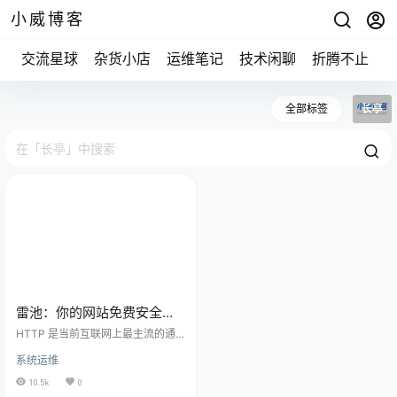
小威博客
交流星球
杂货小店
运维笔记
技术闲聊
折腾不止
全部标签
长亭
雷池：你的网站免费安全卫
士
HTTP 是当前互联网上最主流的通
信协议，大到企业小到个人，可以
系统运维
使用建站工具轻松搭建一个新的网
站。今天推荐给大家的就是这样一
10.5k
0
款网站防护工具，一款广受好评的