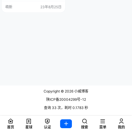
社区 WAF 项目：雷池。在 GitHub
萌新
23年8月25日
发布三个多月就斩获了 3K Star。
官网:https://waf-ce.chaitin.cn/ Git
Hub:https://github.com/chaitin/saf
eline 1.什么是WAF…
Copyright © 2026
小威博客
陕ICP备20004299号-12
查询 33 次，耗时 0.1783 秒
首页
星球
认证
搜索
菜单
我的