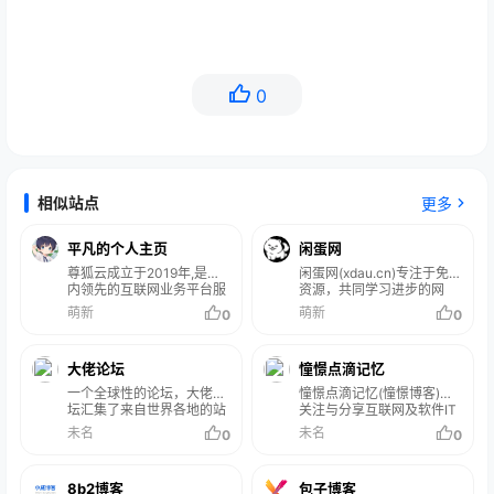
0
相似站点
更多
平凡的个人主页
闲蛋网
尊狐云成立于2019年,是国
闲蛋网(xdau.cn)专注于免费
内领先的互联网业务平台服
资源，共同学习进步的网
务提供商。公司专注为用户
站！
萌新
萌新
0
0
提供低价高性能云计算产品,
致力于云计算应用的易用性
开发,并引导云计算在国内普
大佬论坛
憧憬点滴记忆
及。
一个全球性的论坛，大佬论
憧憬点滴记忆(憧憬博客)是
坛汇集了来自世界各地的站
关注与分享互联网及软件IT
长和互联网从业者。我们提
技术的个人博客,同时也记录
未名
未名
0
0
供了一个广泛的交流平台，
个人的一路点滴,所蕴含的包
让站长们可以相互学习、交
括前端、后端、数据库等知
流经验、分享资源和技术。
识,欢迎您关注我们。
8b2博客
包子博客