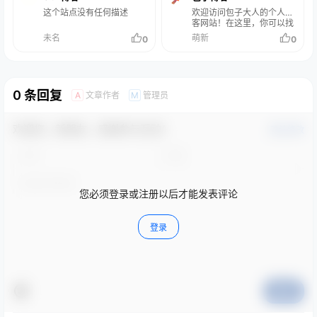
这个站点没有任何描述
欢迎访问包子大人的个人博
客网站！在这里，你可以找
到关于开发技术分享、软件
未名
萌新
0
0
分享、创意分享、开发日志
等内容。我致力于记录个人
产品、技术分享、分享生活
故事。
0 条回复
文章作者
管理员
A
M
欢迎您，新朋友，感谢参与互动！
确认修改
您必须登录或注册以后才能发表评论
登录
提交