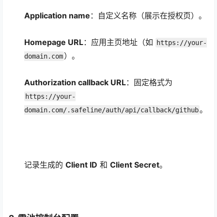
Application name
：自定义名称（展示在授权页）。
Homepage URL
：应用主页地址（如
https://your-
）。
domain.com
Authorization callback URL
：固定格式为
https://your-
。
domain.com/.safeline/auth/api/callback/github
记录生成的
Client ID
和
Client Secret
。