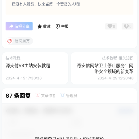
还没有人赞赏，快来当第一个赞赏的人吧！
0
0
海报分享
收藏
举报
智简魔方
技术教程
技术教程
相关知识
源支付V8主站安装教程
奇安信网站卫士停止服务：网
络安全领域的新变革
2024-4-15 17:30:38
2024-4-29 12:20:48
67 条回复
文章作者
管理员
A
M
欢迎您，新朋友，感谢参与互动！
确认修改
您必须登录或注册以后才能发表评论