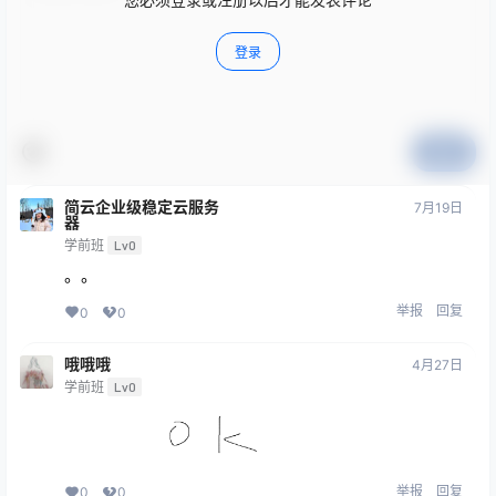
登录
提交
简云企业级稳定云服务
7月19日
器
学前班
Lv0
。。
举报
回复
0
0
哦哦哦
4月27日
学前班
Lv0
举报
回复
0
0