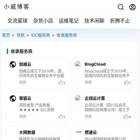
小威博客
交流星球
杂货小店
运维笔记
技术闲聊
折腾不止
首页
>
导航
>
IDC服务商
>
收录服务商
收录服务商
创威云
BlogCloud
创威云成立于2019年，是国
BlogCloud成立于2019年，
内领先的互联网业务平台服
是国内领先的互联网业务平
务提供商。公司专注为用户
台服务提供商。公司专注为
萌新
萌新
1
1
提供低价高性能云计算产
用户提供低价高性能云计算
品，致力于云计算应用的易
产品，致力于云计算应用的
用性开发，并引导云计算在
易用性开发，并引导云计算
尊狐云
企翊云计算
国内普及。目前公司研发以
在国内普及。目前公司研发
及运营云服务基础设施服务
以及运营云服务基础设施服
风险类型 产品质量
企翊云计算（四川云启天翊
平台（IaaS），面向全球客
务平台（IaaS），面向全球
★★★★★ IDC资质
网络科技有限公司）成立于
户提供基于云计算的IT解决
客户提供基于云计算的IT解
IDC/ISP/ICP资质 用户口碑
2020年4月，是国内领先的
萌新
萌新
1
0
方案与客户服务，拥有丰富
决方案与客户服务，拥有丰
★★★ 公司主体 珠海尊狐
互联网业务平台服务提供
的国内BGP、双线高防、香
富的国内BGP、双线高防、
云科技有限责任公司 办公地
商。公司专注为用户提供低
港等优质的IDC资源。 公司
香港等优质的IDC资源。 技
址 珠海市香洲区海滨南路
价高性能云计算产品，致力
一直秉承"以人为本、客户
大网数据
术团队：励精图治，我们凝
燃速云
38号一单元207号 业务QQ
于云计算应用的易用性开
为尊、永续创新"的价值
聚起一批坚韧不拔、精通技
925558109 维护QQ
发，并引导云计算在国内普
陕西安全云网络科技有限公
四川靖翊铭科技有限公司是