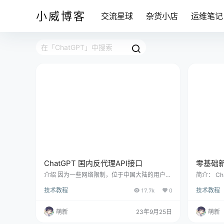
小威博客
交流星球
杂货小店
运维笔记
ChatGPT 国内反代理API接口
零基础新
教程
介绍 因为一些网络限制，位于中国大陆的用户无
简介： C
法直接连接到 OpenAI 接口。倘若您在中国大陆
使用了自
技术教程
17.7k
0
技术教程
的服务器上运行，将无法直接运行 ChatGPT。
和回答用
本篇指南将为您全面讲解如何借助宝塔实现反向
GPT（Gene
代理，以便连接 OpenAI 接口 教程 1.选择服务器
r），由Op
萌新
23年9月25日
萌新
和宝塔控制面板 本次演示服务器由尊狐云提供
力，可以
(香港服务器一台) 服务器配置：1核心2G20M宽
通过对话