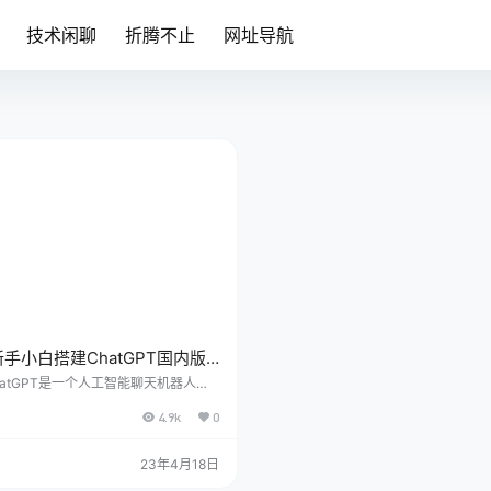
技术闲聊
折腾不止
网址导航
手小白搭建ChatGPT国内版
hatGPT是一个人工智能聊天机器人，
然语言处理技术和机器学习算法来理解
4.9k
0
户提出的问题。它使用的预训练模型是
rative Pre-trained Transforme
enAI开发。ChatGPT继承了GPT的能
23年4月18日
生成高质量的自然语言文本，同时它还
日志不断学习，提高了自己的对话能