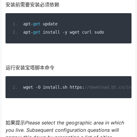
安装前需要安装必须依赖
apt
-
get
 update
apt
-
get
 install 
-
y wget curl sudo
运行安装宝塔脚本命令
wget 
-
O install
.
sh https
:
//download.bt.cn/inst
如果提示
Please select the geographic area in which
you live. Subsequent configuration questions will