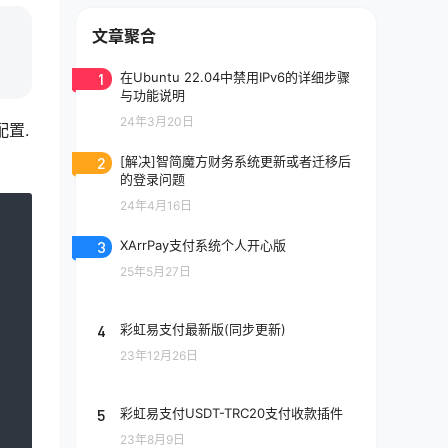
文章聚合
1
在Ubuntu 22.04中禁用IPv6的详细步骤
与功能说明
24年3月20日
配置.
2
[解决]智简魔方财务系统更新或者迁移后
的登录问题
24年4月16日
3
XArrPay支付系统个人开心版
25年5月27日
4
彩虹易支付最新版(同步更新)
23年12月26日
5
彩虹易支付USDT-TRC20支付收款插件
23年8月9日