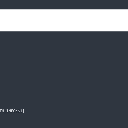
TH_INFO:$1]