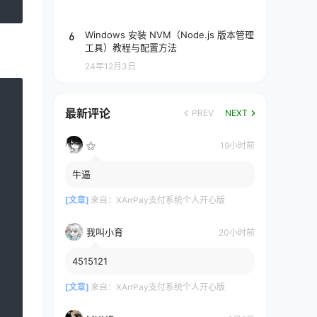
6
Windows 安装 NVM（Node.js 版本管理
工具）教程与配置方法
24年12月3日
最新评论
PREV
NEXT
⚝
19小时前
牛逼
[文章]
来自：
XArrPay支付系统个人开心版
我叫小育
20小时前
4515121
[文章]
来自：
XArrPay支付系统个人开心版