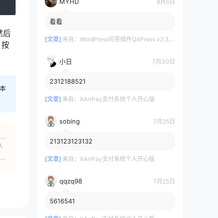
MYHD
8月6日
看看
然后
[文章]
来自：
WordPress问答插件QAPress v2.3.1版 WP博客问答插件
，按
小日
7月30日
2312188521
本
[文章]
来自：
XArrPay支付系统个人开心版
sobing
7月25日
213123123132
人
[文章]
来自：
XArrPay支付系统个人开心版
qqzq98
7月25日
5616541