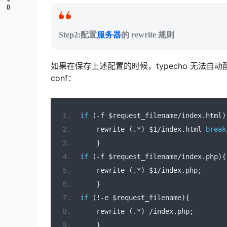
0
Step2:配置
服务器
的 rewrite 规则
如果在保存上述配置的时候，typecho 无法自动配置
conf：
if
(-
f $request_filename
/
index
.
html
)
    rewrite 
(.*)
 $1
/
index
.
html 
break
}
if
(-
f $request_filename
/
index
.
php
){
    rewrite 
(.*)
 $1
/
index
.
php
;
}
if
(!-
e $request_filename
){
    rewrite 
(.*)
/
index
.
php
;
}