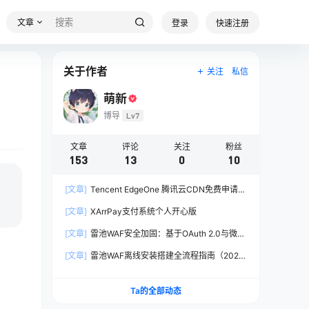
文章
登录
快速注册
关于作者
关注
私信
萌新
博导
Lv7
文章
评论
关注
粉丝
153
13
0
10
[文章]
Tencent EdgeOne 腾讯云CDN免费申请兑
换计划申请指南
[文章]
XArrPay支付系统个人开心版
[文章]
雷池WAF安全加固：基于OAuth 2.0与微信
开放平台的双因子认证
[文章]
雷池WAF离线安装搭建全流程指南（2025
年最新版）
Ta的全部动态