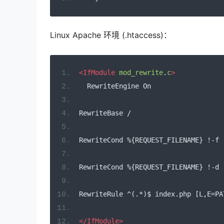
Linux Apache 环境 (.htaccess)：
<IfModule
mod_rewrite
.
c
>
  RewriteEngine On
RewriteBase /
RewriteCond %{REQUEST_FILENAME} !-f
RewriteCond %{REQUEST_FILENAME} !-d
RewriteRule ^(.*)$ index.php [L,E=PA
</IfModule>