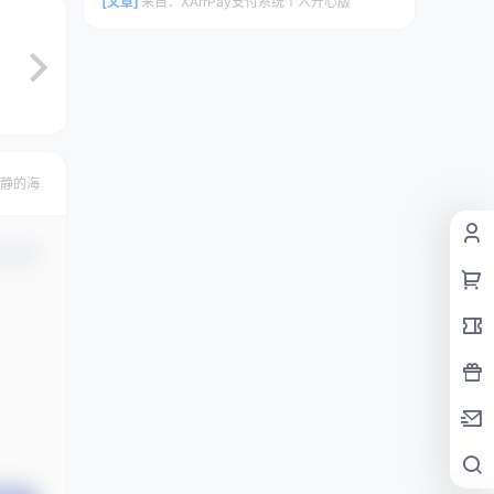
[文章]
来自：
XArrPay支付系统个人开心版
静的海
认修改