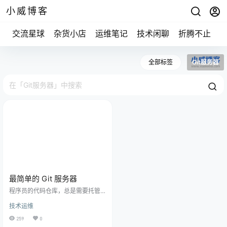
小威博客
交流星球
杂货小店
运维笔记
技术闲聊
折腾不止
全部标签
Git服务器
最简单的 Git 服务器
程序员的代码仓库，总是需要托管
一份在服务器，这样才保险，也方
技术运维
便使用。 今天就来谈谈 Git 服务
器。 一、代码托管服务 一般情况
259
0
下，都不建议自己搭建 Git 服务器，