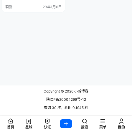
而要使用现成的服务，也就是代码
萌新
23年1月6日
托管服务。它们都是免费的。 GitHu
b Gitlab Bitbucket Codeberg sour
cehut Gitee 其中，除了最后一家 Gi
tee 是国内的服务，其他都是国外的
服务。 这些外部服…
Copyright © 2026
小威博客
陕ICP备20004299号-12
查询 30 次，耗时 0.1945 秒
首页
星球
认证
搜索
菜单
我的