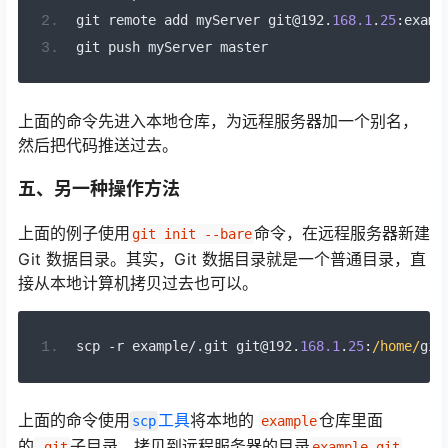
git remote add myServer git@192
.
168.1
.
25
:
examp
git push myServer master
上面的命令先进入本地仓库，为远程服务器加一个别名，
然后把代码推送过去。
五、另一种操作方法
上面的例子使用
命令，在远程服务器新建
git init --bare
Git 数据目录。其实，Git 数据目录就是一个普通目录，直
接从本地计算机拷贝过去也可以。
scp 
-
r example
/.
git git@192
.
168.1
.
25
:
/home/
git
上面的命令使用
工具
将本地的
仓库里面
scp
example
的
子目录，拷贝到远程服务器的目录
。
.git
example.git