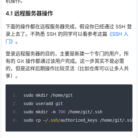
机操作。
4.1 远程服务器操作
下面的操作都在远程服务器完成，假设你已经通过 SSH 登
录上去了。不熟悉 SSH 的同学可以看参考这篇
《SSH 入
门》
。
登录远程服务器的目的，主要是新建一个专门的用户，所
有的 Git 操作都通过该用户完成。这一步其实不是必需
的，但是这样后期操作比较灵活（比如仓库可以让多人共
享）。
sudo mkdir 
/
home
/
git
sudo useradd git
sudo mkdir 
-
m 
700
/
home
/
git
/.
ssh
sudo cp 
~
/.ssh/
authorized_keys 
/
home
/
git
/.
ssh
/