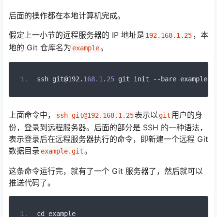
后面的操作都在本地计算机完成。
假定上一小节的远程服务器的 IP 地址是
，本
192.168.1.25
地的 Git 仓库名为
。
example
ssh git@192
.
168.1
.
25
 git init 
--
bare example
.
g
上面命令中，
表示以
用户的身
ssh git@192.168.1.25
git
份，登录到远程服务器。后面的部分是 SSH 的一种语法，
表示登录后在远程服务器执行的命令，即新建一个远程 Git
数据目录
。
example.git
这条命令运行完，就有了一个 Git 服务器了，然后就可以
推送代码了。
cd example