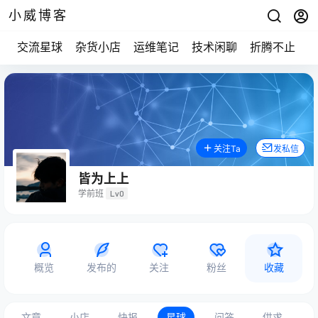
小威博客
交流星球
杂货小店
运维笔记
技术闲聊
折腾不止
关注Ta
发私信
皆为上上
学前班
Lv0
概览
发布的
关注
粉丝
收藏
文章
小店
快报
星球
问答
供求