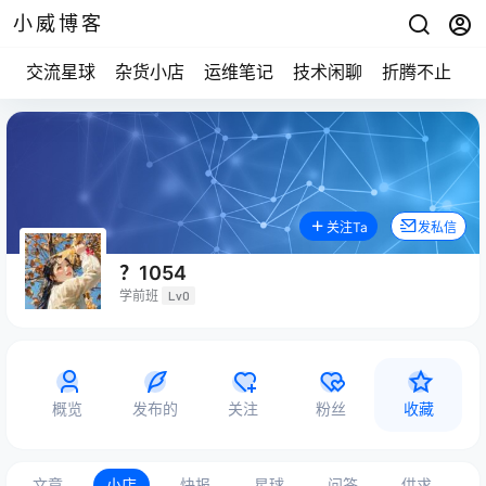
小威博客
交流星球
杂货小店
运维笔记
技术闲聊
折腾不止
关注Ta
发私信
？1054
学前班
Lv0
概览
发布的
关注
粉丝
收藏
文章
小店
快报
星球
问答
供求