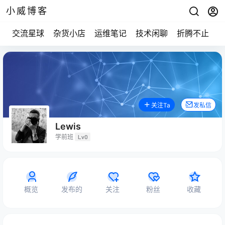
小威博客
交流星球
杂货小店
运维笔记
技术闲聊
折腾不止
关注Ta
发私信
Lewis
学前班
Lv0
概览
发布的
关注
粉丝
收藏