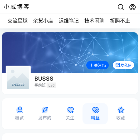
小威博客
交流星球
杂货小店
运维笔记
技术闲聊
折腾不止
关注Ta
发私信
BUSSS
学前班
Lv0
概览
发布的
关注
粉丝
收藏