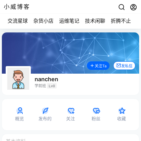
小威博客
交流星球
杂货小店
运维笔记
技术闲聊
折腾不止
关注Ta
发私信
nanchen
学前班
Lv0
概览
发布的
关注
粉丝
收藏