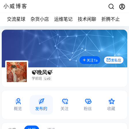
小威博客
交流星球
杂货小店
运维笔记
技术闲聊
折腾不止
关注Ta
发私信
🍃晚风🍃
学前班
Lv0
概览
发布的
关注
粉丝
收藏