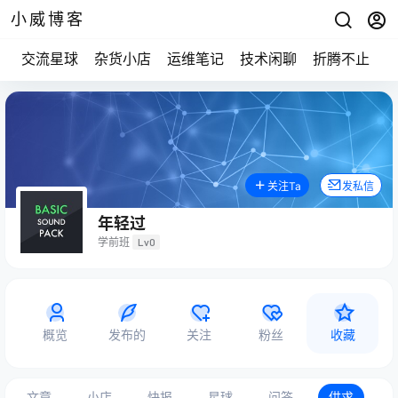
小威博客
交流星球
杂货小店
运维笔记
技术闲聊
折腾不止
关注Ta
发私信
年轻过
学前班
Lv0
概览
发布的
关注
粉丝
收藏
文章
小店
快报
星球
问答
供求