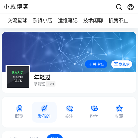
小威博客
交流星球
杂货小店
运维笔记
技术闲聊
折腾不止
关注Ta
发私信
年轻过
学前班
Lv0
概览
发布的
关注
粉丝
收藏