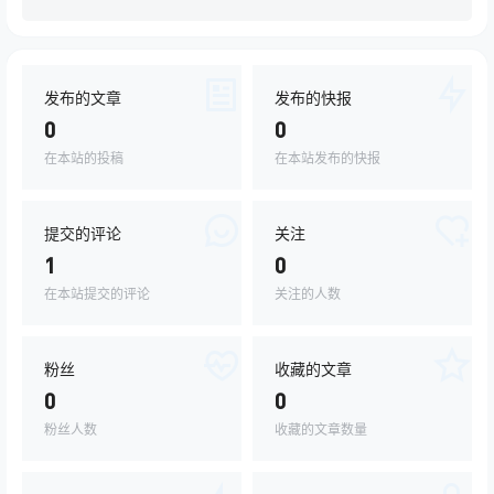
发布的文章
发布的快报
0
0
在本站的投稿
在本站发布的快报
提交的评论
关注
1
0
在本站提交的评论
关注的人数
粉丝
收藏的文章
0
0
粉丝人数
收藏的文章数量