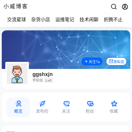
小威博客
交流星球
杂货小店
运维笔记
技术闲聊
折腾不止
关注Ta
发私信
ggshxjn
学前班
Lv0
概览
发布的
关注
粉丝
收藏