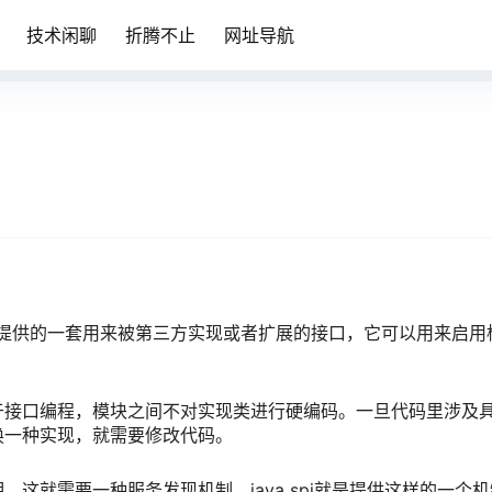
技术闲聊
折腾不止
网址导航
face，是Java提供的一套用来被第三方实现或者扩展的接口，它可以用来启
于接口编程，模块之间不对实现类进行硬编码。一旦代码里涉及
换一种实现，就需要修改代码。
这就需要一种服务发现机制。java spi就是提供这样的一个