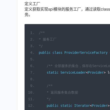
定义工厂
定义获取实现spi模块的
服务工厂，通过读取
cla
务。
/**
* 服务工厂
*/
public
class
ProviderServiceFactory
/** 全部服务的集合，保存在ServiceLoa
static
ServiceLoader
<
Provider
>
 l
/**
    * 返回服务集合数据
    */
public
static
Iterator
<
Provider
>