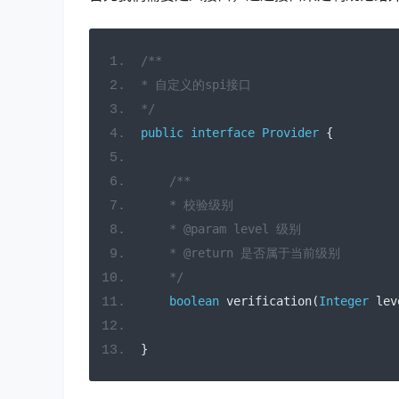
/**
* 自定义的spi接口
*/
public
interface
Provider
{
/**
    * 校验级别
    * @param level 级别
    * @return 是否属于当前级别
    */
boolean
 verification
(
Integer
 lev
}