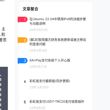
文章聚合
1
在Ubuntu 22.04中禁用IPv6的详细步骤
与功能说明
，主
24年3月20日
L
和
要思
2
[解决]智简魔方财务系统更新或者迁移后
的登录问题
24年4月16日
3
XArrPay支付系统个人开心版
25年5月27日
4
彩虹易支付最新版(同步更新)
23年12月26日
5
彩虹易支付USDT-TRC20支付收款插件
23年8月9日