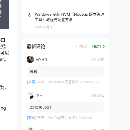
6
Windows 安装 NVM（Node.js 版本管理
工具）教程与配置方法
24年12月3日
接口
查找
最新评论
PREV
NEXT
，可以
er。
MYHD
12小时前
看看
[文章]
来自：
WordPress问答插件QAPress v2.3.1版 WP博客问答插件
类，
小日
7月30日
2312188521
ng
[文章]
来自：
XArrPay支付系统个人开心版