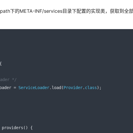
sspath下的META-INF/services目录下配置的实现类，获取到全
{
der */
oader 
=
ServiceLoader
.
load
(
Provider
.
class
);
 providers
()
{