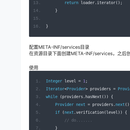
return
 loader
.
iterator
();
}
}
配置
META-INF/services目录
在资源目录下面创建
META-INF/services，之后
使用
Integer
 level 
=
1
;
Iterator
<
Provider
>
 providers 
=
Provi
while
(
providers
.
hasNext
())
{
Provider
next
=
 providers
.
next
()
if
(
next
.
verification
(
level
))
{
// do.......
}