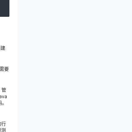
创建
类需要
 管
va
码。
的行
预测