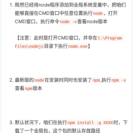
既然已经将node程序添加到全局系统变量中，把咱们
能够直接在CMD窗口中任意位置执行
，打开
node
CMD窗口，执行命令
查看node版本
node -v
【注意：此时是打开CMD窗口，并非在
C:\Program 
目录下执行
】
Files\nodejs
node.exe
最新版的
在安装时同时也安装了
,执行
node
npm
npm -v
查看
版本
npm
默认状况下，咱们在执行
时，下
npm install -g XXXX
载了一个全局包，这个包的默认存放路径