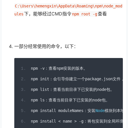
C:\Users\hemengxin\AppData\Roaming\npm\node_mod
下，能够经过CMD指令
查看
ules
npm root -g
一部分经常使用的命令，以下：
npm 
-
v
：查看
npm
安装的版本。
npm init
：会引导你建立一个
package
.
json
文件，
npm list
：查看当前目录下已安装的
node
包。
npm ls
：查看当前目录下已安装的
node
包。
npm install moduleNames
：安装
Node
模块到本地
npm install 
<
 name 
>
-
g
：将包安装到全局环境中