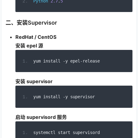
Python
2.7
.
5
二、安装Supervisor
RedHat / CentOS
安装 epel 源
yum install 
-
y epel
-
release
安装 supervisor
yum install 
-
y supervisor
启动 supervisord 服务
systemctl start supervisord