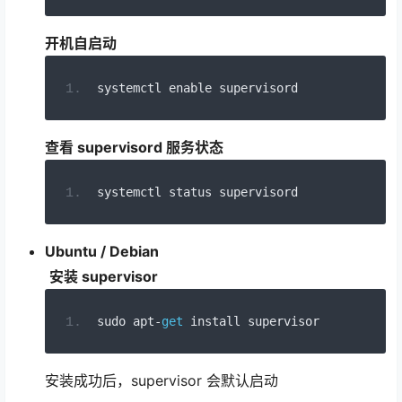
开机自启动
systemctl enable supervisord
查看 supervisord 服务状态
systemctl status supervisord
Ubuntu / Debian
安装 supervisor
sudo apt
-
get
 install supervisor
安装成功后，supervisor 会默认启动