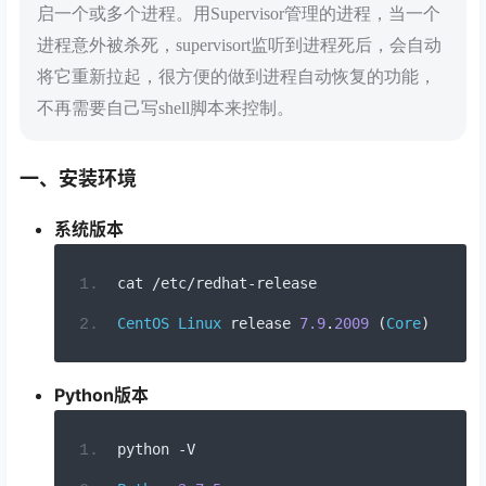
启一个或多个进程。用Supervisor管理的进程，当一个
进程意外被杀死，supervisort监听到进程死后，会自动
将它重新拉起，很方便的做到进程自动恢复的功能，
不再需要自己写shell脚本来控制。
一、安装环境
系统版本
cat 
/
etc
/
redhat
-
release
CentOS
Linux
 release 
7.9
.
2009
(
Core
)
Python版本
python 
-
V