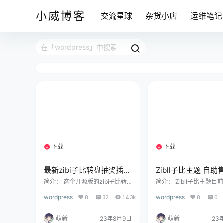
小威博客
交流星球
杂货小店
运维笔记
下载
下载
1个资源
1个资源
最新zibi子比转盘抽奖插件
Zibll子比主题 自助
免费开源版
卡插件 源码 | WordP
简介： 这个开源版的zibi子比转
简介： Zibll子比主题目
盘抽奖插件具备多种自定义功
自动发卡功能，但是很多
插件
wordpress
0
32
14.3k
wordpress
0
0
能。首先，你可以自定义奖品，
们想要实现自助发卡卖激
根据你的需求和活动内容，设置
类的，那么今天就给大家
不同的奖品名称、图片或其他相
款某大佬定制的自助发卡
萌新
23年8月9日
萌新
23
关信息。 其次，你可以自定义奖
具体功能： 可实现在线