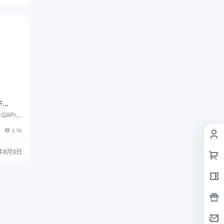
度官方
抓取校
证收录
不少商业
带这些功
供的插
设置插件
件
 WP博
QAPre
您的网站
6.9k
pcom团
你会喜
次小编带
年8月9日
版本功能
：