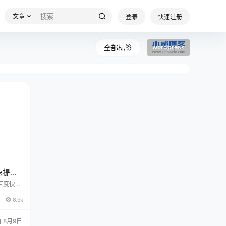
文章
登录
快速注册
全部标签
wordpress
快速提交
和收录
-百度快速
和收录-
8.5k
们很多站
百度站
录和快
年8月9日
没有对