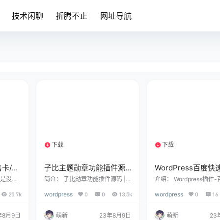
技术闲聊
折腾不止
网址导航
下载
下载
1个资源
1个资源
售卡/发
子比主题勋章功能插件源
WordPress百度
ress
码 | WordPress插件
插件-加速百度爬虫
前是没有
简介： 子比勋章功能插件源码 |
介绍： Wordpress插件
小伙伴
Wordpress插件 使用教程: 1.把fun
提交插件-加速百度爬虫
25.7k
wordpress
0
0
13.5k
wordpress
0
16
活码之
c.php上传到主题跟目录， 2.导入
支持手动和批量提交 我
带来一
xz.sql到数据库 设置勋章中心 3.
长应该是清楚的，我们在
插件。
可以把mx-medal.php直接上传到
长后台是可以看到普通收
年8月9日
萌新
23年8月9日
萌新
23
添加卡密
Wordpress根目录直接访问文
速收录两项，这个到底有