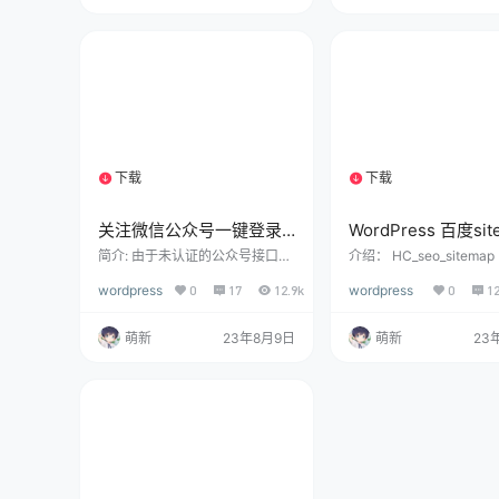
品的几率。通过设置每个奖品的
信息 可设置积分购买、
中奖几率，你可以控制抽奖的公
买、暂不支持设置免费购
平性和概率分布，以满足你的抽
实时显示卡密库存 后台
奖需求。 最后，这个插件还支持
由设置售卡价格 仅支持
自定义通知。当用户中奖时，你
使用方法： 后台新建新
可以通过设置通知方式，如弹
后选择自动售卡 设置相
窗、邮件或其他方式，及时通知
（不支持价格设置为0） 
中奖用户，提升用户体验和互动
编辑文章的底…
效…
下载
下载
1个资源
1个资源
关注微信公众号一键登录
WordPress 百度sit
网站的WordPress插件
地图生成插件
简介: 由于未认证的公众号接口权
介绍： HC_seo_sitema
限有限没法获取用户昵称、头像
图插件是Baidu Sitemap G
+安装教程
wordpress
0
17
12.9k
wordpress
0
1
信息（如果你的公众号已经认
or和Dx_seo分离出来的
证，可以自动获取昵称、头
成xml网站地图的Wordpr
像）， 且需要手动输入验证码
件，便于加速搜索蜘蛛爬
萌新
23年8月9日
萌新
23
（如果是认证的服务号，可不需
速搜索引擎收录。 小而
要手动输入验证码，此功能可联
实用，不会报错 可生成X
系模板兔单独定制开发）。 而且
交百度，神马等站长平台
需要区分微信开放平台的扫码登
针对百度收录做了2次开发
录接口，由于一些机制所控，这
测试提交到百度收录效果
里不多解释。 目前我们针对已认
这就赶紧分享给各位亲们
证的服务号开发了这款插件的专
图：
业版，直接关注公众号登录不需
要手动填验证码，有此需求的用