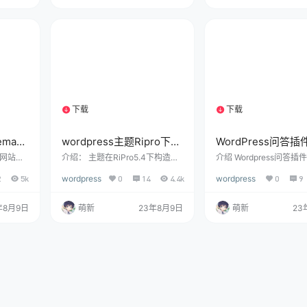
余额购
件，也可以添加到Zibllpages文
网站起到作用呢？根据百
买卡密
件夹在wordpress后台添加页面
的说法是”资源享受快速
文章内自
模板！ 4.引用在主题显示 在作者
验、快速搜索展现，不保
登录购买
个人主页显示：zibll\inc\functio
效果”。我们可以看到有
文章，然
ns\zi…
WordPress主题也有自
关价格
能，而且也有一些站长提
移动到
件。 使用方法： 第一、
参数 …
下载
下载
1个资源
1个资源
emap
wordpress主题Ripro下载
WordPress问答插
信息美化插件
QAPress v2.3.1版
p 网站地
介绍： 主题在RiPro5.4下构造，
介绍 Wordpress问答插件:
enerat
在5.5中测试通过。非RiPro主题
ss v2.3.1可以方便的为
客问答插件
2
5k
wordpress
0
14
4.4k
wordpress
0
9
一个可生
请勿使用，非ripro主题请勿使
搭建问答系统,插件来自w
ess插
用，非ripro主题请勿使用！！！
队，简单明了的方式相信
行，加
截图:
欢，官方最新3.02，这
年8月9日
萌新
23年8月9日
萌新
23
轻，简单
来的是2.3.1版本，与新
ML，提
上没有太大区别。 截图
，小编
。 经
很快，
。 截