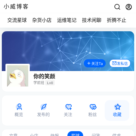
小威博客
交流星球
杂货小店
运维笔记
技术闲聊
折腾不止
关注Ta
发私信
你的笑颜
学前班
Lv0
概览
发布的
关注
粉丝
收藏
文章
小店
快报
星球
问答
供求