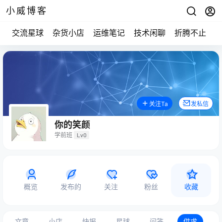
小威博客
交流星球
杂货小店
运维笔记
技术闲聊
折腾不止
关注Ta
发私信
你的笑颜
学前班
Lv0
概览
发布的
关注
粉丝
收藏
文章
小店
快报
星球
问答
供求