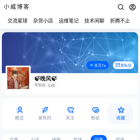
小威博客
交流星球
杂货小店
运维笔记
技术闲聊
折腾不止
关注Ta
发私信
🍃晚风🍃
学前班
Lv0
概览
发布的
关注
粉丝
收藏
文章
小店
快报
星球
问答
供求