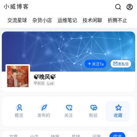
小威博客
交流星球
杂货小店
运维笔记
技术闲聊
折腾不止
关注Ta
发私信
🍃晚风🍃
学前班
Lv0
概览
发布的
关注
粉丝
收藏
文章
小店
快报
星球
问答
供求