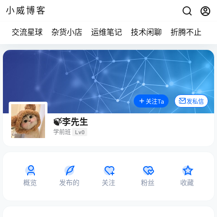
小威博客
交流星球
杂货小店
运维笔记
技术闲聊
折腾不止
关注Ta
发私信
🍃李先生
学前班
Lv0
概览
发布的
关注
粉丝
收藏