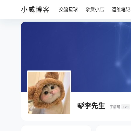
小威博客
交流星球
杂货小店
运维笔记
🍃李先生
学前班
Lv0