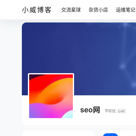
小威博客
交流星球
杂货小店
运维笔记
seo网
学前班
Lv0