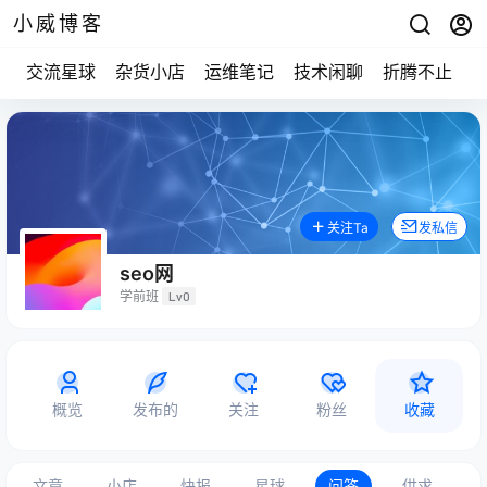
小威博客
交流星球
杂货小店
运维笔记
技术闲聊
折腾不止
关注Ta
发私信
seo网
学前班
Lv0
概览
发布的
关注
粉丝
收藏
文章
小店
快报
星球
问答
供求